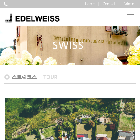
Home
Contact
Admin
SWISS
스트릿코스
TOUR