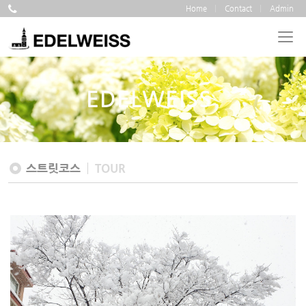
Home
Contact
Admin
EDELWEISS
스트릿코스
TOUR