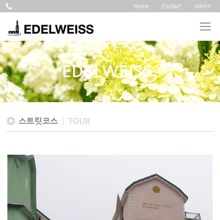
Home
Contact
Admin
EDELWEISS
스트릿코스
TOUR