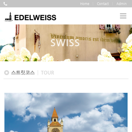
Home
Contact
Admin
SWISS
스트릿코스
TOUR