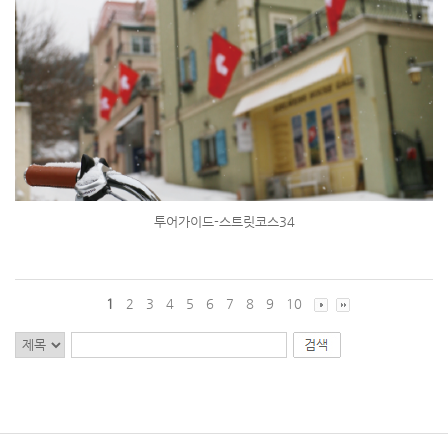
투어가이드-스트릿코스34
1
2
3
4
5
6
7
8
9
10