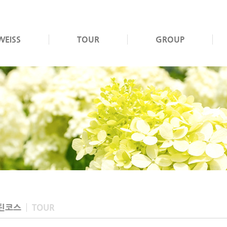
WEISS
TOUR
GROUP
틴코스
TOUR