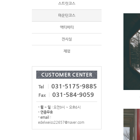
스트릿코스
마운틴코스
액티비티
전시실
체험
CUSTOMER CENTER
031-5175-9885
Tel
031-584-9059
Fax
- 월 ~ 일 :
오전9시 ~ 오후6시
- 연중무휴
- email :
edelweiss22657@naver.com