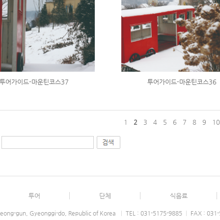
투어가이드-마운틴코스37
투어가이드-마운틴코스36
1
2
3
4
5
6
7
8
9
1
투어
단체
식음료
eong-gun, Gyeonggi-do, Republic of Korea
|
TEL : 031-5175-9885
|
FAX : 031