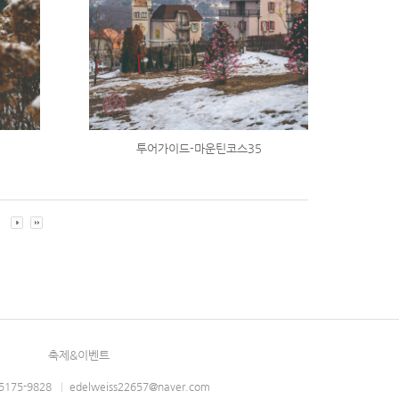
투어가이드-마운틴코스35
0
축제&이벤트
-5175-9828
|
edelweiss22657@naver.com