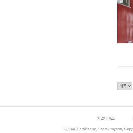
에델바이스
226-44, Darakjae-ro, Seorak-myeon, Gapy