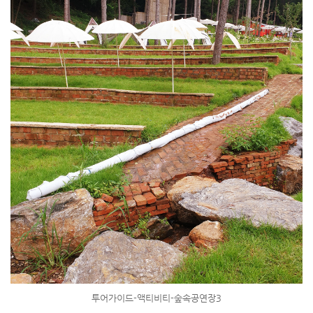
투어가이드-액티비티-숲속공연장3