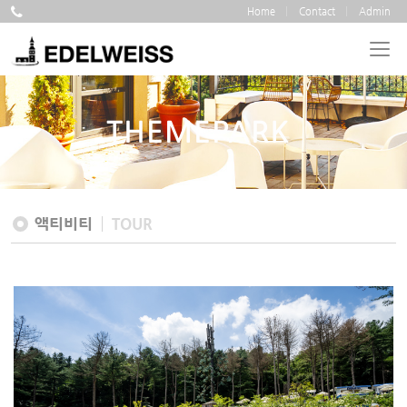
Home
Contact
Admin
THEMEPARK
액티비티
TOUR