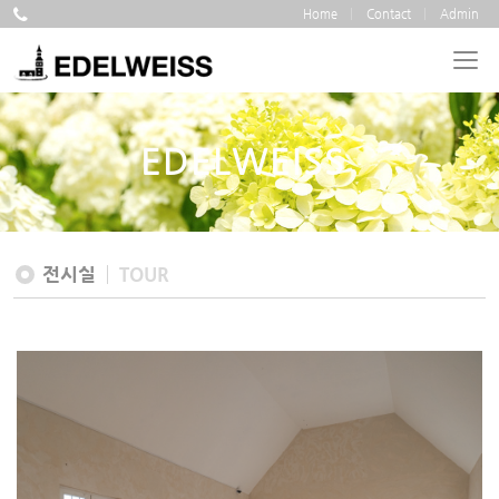
Home
Contact
Admin
EDELWEISS
전시실
TOUR