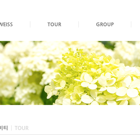
WEISS
TOUR
GROUP
비티
TOUR