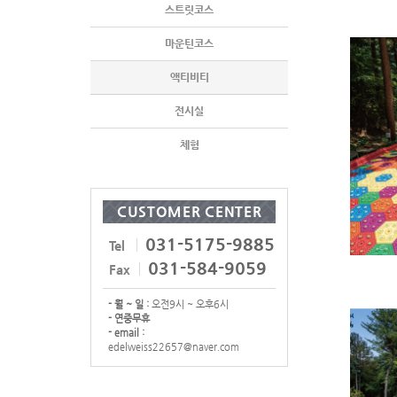
스트릿코스
마운틴코스
액티비티
전시실
체험
CUSTOMER CENTER
031-5175-9885
Tel
031-584-9059
Fax
- 월 ~ 일 :
오전9시 ~ 오후6시
- 연중무휴
- email :
edelweiss22657@naver.com