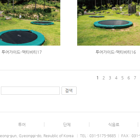
투어가이드-액티비티17
투어가이드-액티비티16
1
2
3
4
5
6
7
투어
단체
식음료
eong-gun, Gyeonggi-do, Republic of Korea
|
TEL : 031-5175-9885
|
FAX : 031