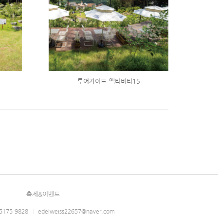
투어가이드-액티비티15
축제&이벤트
-5175-9828
|
edelweiss22657@naver.com