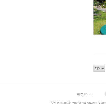
에델바이스
226-44, Darakjae-ro, Seorak-myeon, Gapy